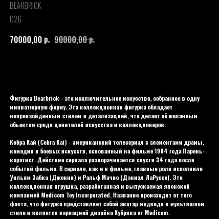
BEARBRICK
026
р.
р.
70000,00
90000,00
Купить
Фигурка Bearbrick - это исключительное искусство, собранное в одну
миниатюрную форму. Эта коллекционная фигурка обладает
непревзойденным стилем и детализацией, что делает её желанным
объектом среди ценителей искусства и коллекционеров.
Кобра Кай (Cobra Kai) - американский телесериал с элементами драмы,
комедии и боевых искусств, основанный на фильме 1984 года Парень-
каратист. Действие сериала разворачивается спустя 34 года после
событий фильма. В сериале, как и в фильме, главные роли исполнили
Уильям Забка (Джонни) и Ральф Мачио (Дэниэл ЛаРуссо). Это
коллекционная игрушка, разработанная и выпускаемая японской
компанией Mediсom Toy Incorporated. Название происходит от того
факта, что фигурка представляет собой аватар медведя в мультяшном
стиле и является вариацией дизайна Кубрика от Mediсom.