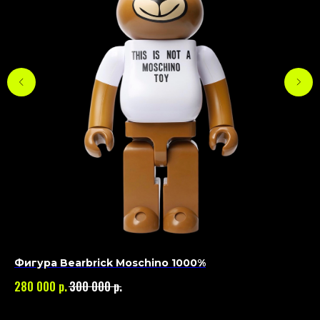
Фигура Bearbrick Moschino 1000%
Фи
10
р.
р.
280 000
300 000
14