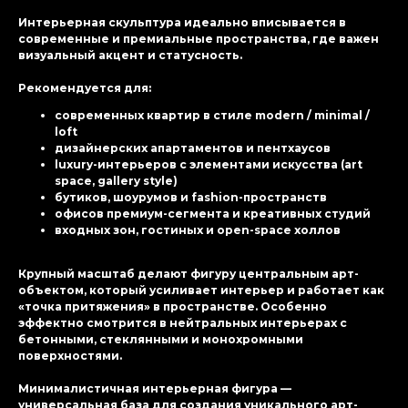
Интерьерная скульптура идеально вписывается в
современные и премиальные пространства, где важен
визуальный акцент и статусность.
Рекомендуется для:
современных квартир в стиле modern / minimal /
loft
дизайнерских апартаментов и пентхаусов
luxury-интерьеров с элементами искусства (art
space, gallery style)
бутиков, шоурумов и fashion-пространств
офисов премиум-сегмента и креативных студий
входных зон, гостиных и open-space холлов
Крупный масштаб делают фигуру центральным арт-
объектом, который усиливает интерьер и работает как
«точка притяжения» в пространстве. Особенно
эффектно смотрится в нейтральных интерьерах с
бетонными, стеклянными и монохромными
поверхностями.
Минималистичная интерьерная фигура —
универсальная база для создания уникального арт-