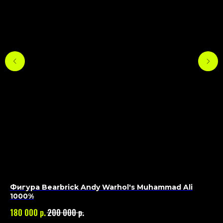
Фигура Bearbrick Andy Warhol's Muhammad Ali
Фи
1000%
19
р.
р.
180 000
200 000