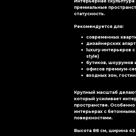
Интерьерная скульптура
премиальные пространств
статусность.
Рекомендуется для:
современных квартир 
дизайнерских апарт
luxury-интерьеров с 
style)
бутиков, шоурумов 
офисов премиум-сег
входных зон, гостин
Крупный масштаб делают
который усиливает интер
пространстве. Особенно
интерьерах с бетонными
поверхностями.
Высота 88 см, ширина 45 