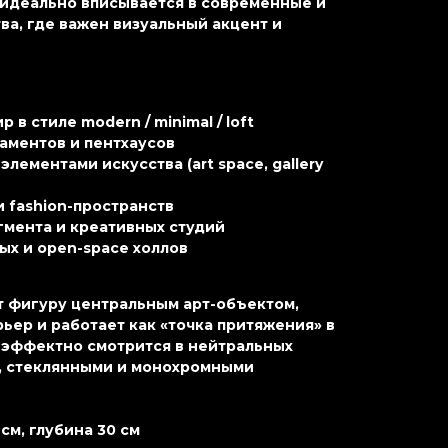
 идеально вписывается в современные и
а, где важен визуальный акцент и
в стиле modern / minimal / loft
аментов и пентхаусов
элементами искусства (art space, gallery
и fashion-пространств
мента и креативных студий
ых и open-space холлов
 фигуру центральным арт-объектом,
ьер и работает как «точка притяжения» в
 эффектно смотрится в нейтральных
, стеклянными и монохромными
см, глубина 30 см