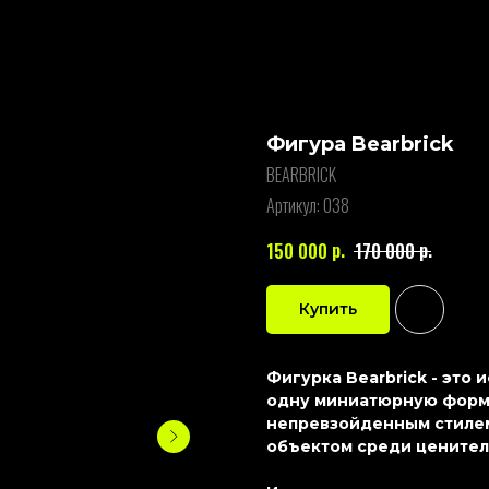
Фигура Bearbrick
BEARBRICK
Артикул:
038
р.
р.
150 000
170 000
Купить
Фигурка Bearbrick - это
одну миниатюрную форму
непревзойденным стилем
объектом среди ценител