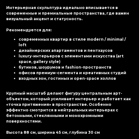
Интерьерная скульптура идеально вписывается в
современные и премиальные пространства, где важен
визуальный акцент и статусность.
Рекомендуется для:
современных квартир в стиле modern / minimal /
loft
дизайнерских апартаментов и пентхаусов
luxury-интерьеров с элементами искусства (art
space, gallery style)
бутиков, шоурумов и fashion-пространств
офисов премиум-сегмента и креативных студий
входных зон, гостиных и open-space холлов
Крупный масштаб делают фигуру центральным арт-
объектом, который усиливает интерьер и работает как
«точка притяжения» в пространстве. Особенно
эффектно смотрится в нейтральных интерьерах с
бетонными, стеклянными и монохромными
поверхностями.
Высота 88 см, ширина 45 см, глубина 30 см