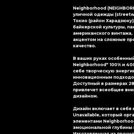
Neighborhood (NEIGHBOR
уличной одежды (streetw
Токио (район Харадзюку)
байкерской культуры, па
американского винтажа,
акцентом на сложные пр
качество.
В ваших руках особенный 
Neighborhood" 100% и 40
себе творческую энерги
инновационным подходом 
Доступный в размерах 28 
привлечет всеобщее вн
дизайном.
Дизайн включает в себя 
Unavailable, который ор
элементами Neighborhood
эмоциональной глубины п
Изготовленная из прочно