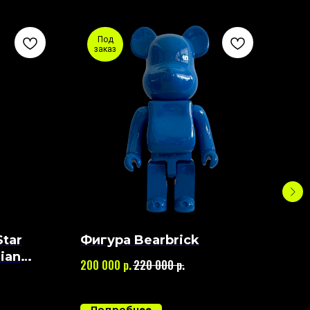
Под
заказ
Star
Фигура Bearbrick
Фиг
ian
40
р.
р.
200 000
220 000
70 0
Подробнее
П