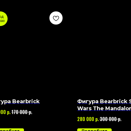
од
каз
ура Bearbrick
Фигура Bearbrick 
Wars The Mandalor
р.
р.
000
170 000
1000%
р.
р.
280 000
300 000
дробнее
Подробнее