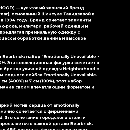
HOOD) — культовый японский бренд
ear), основанный Шинсуке Такидзавой в
 в 1994 году. Бренд сочетает элементы
нк-рока, милитари, рабочей одежды и
 предлагая премиальную одежду с
оцессы обработки денима и высокое
Bearbrick: набор "Emotionally Unavailable ×
0%. Эта коллекционная фигурка сочетает в
ю бренда уличной одежды Neighborhood с
модного лейбла Emotionally Unavailable.
см (400%) и 7 см (100%), этот набор
имание своим впечатляющим форматом и
яркий мотив сердца от Emotionally
ганично сочетается с фирменными
. Это сочетание городского стиля и
роявляется в каждой детали Bearbrick.
го ABS-пластика, фигурка впечатляет