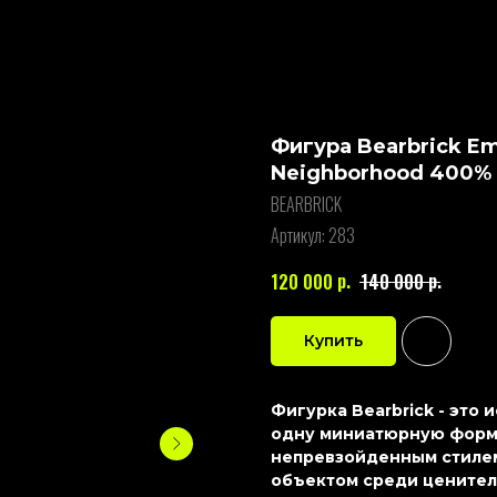
Фигура Bearbrick Emo
Neighborhood 400%
BEARBRICK
Артикул:
283
р.
р.
120 000
140 000
Купить
Фигурка Bearbrick - это
одну миниатюрную форму
непревзойденным стилем
объектом среди ценител