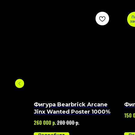
П
за
Фигура Bearbrick Arcane
Фиг
x Clot
Jinx Wanted Poster 1000%
150 
р.
р.
260 000
280 000
Подробнее
По