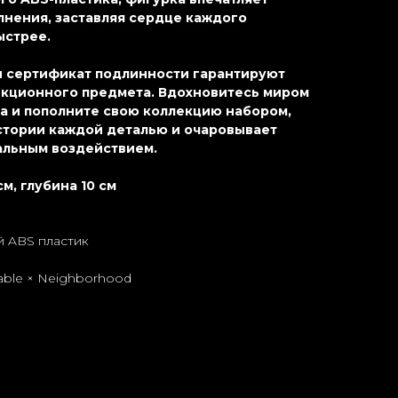
лнения, заставляя сердце каждого
ыстрее.
и сертификат подлинности гарантируют
екционного предмета. Вдохновитесь миром
а и пополните свою коллекцию набором,
стории каждой деталью и очаровывает
альным воздействием.
см, глубина 10 см
 ABS пластик
lable × Neighborhood