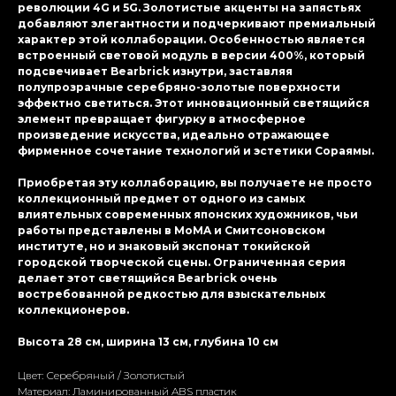
революции 4G и 5G. Золотистые акценты на запястьях
добавляют элегантности и подчеркивают премиальный
характер этой коллаборации. Особенностью является
встроенный световой модуль в версии 400%, который
подсвечивает Bearbrick изнутри, заставляя
полупрозрачные серебряно-золотые поверхности
эффектно светиться. Этот инновационный светящийся
элемент превращает фигурку в атмосферное
произведение искусства, идеально отражающее
фирменное сочетание технологий и эстетики Сораямы.
Приобретая эту коллаборацию, вы получаете не просто
коллекционный предмет от одного из самых
влиятельных современных японских художников, чьи
работы представлены в MoMA и Смитсоновском
институте, но и знаковый экспонат токийской
городской творческой сцены. Ограниченная серия
делает этот светящийся Bearbrick очень
востребованной редкостью для взыскательных
коллекционеров.
Высота 28 см, ширина 13 см, глубина 10 см
Цвет: Серебряный / Золотистый
Материал: Ламиниpoванный ABS пластик