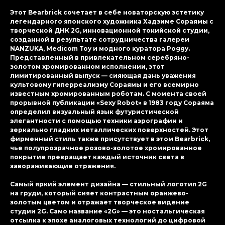
Этот Bearbrick сочетает в себе новаторскую эстетику
легендарного японского художника Хадзиме Сораямы с
творческой ДНК 2G, инновационной токийской студии,
созданной в результате сотрудничества галереи
NANZUKA, Medicom Toy и модного куратора Poggy.
Представленный в привлекательном серебряно-
золотом хромированном исполнении, этот
лимитированный выпуск — сияющая дань уважения
культовому гиперреализму Сораямы и его всемирно
известным хромированным роботам. С момента своей
прорывной публикации «Sexy Robot» в 1983 году Сораяма
определил визуальный язык футуристической
элегантности с помощью техники аэрографии и
зеркально гладких металлических поверхностей. Этот
фирменный стиль также присутствует в этом Bearbrick,
чье полупрозрачное розово-золотое хромированное
покрытие превращает каждый источник света в
завораживающие отражения.
Самый яркий элемент дизайна — стильный логотип 2G
на груди, который сияет контрастным оранжево-
золотым цветом и отражает творческое видение
студии 2G. Само название «2G» — это ностальгическая
отсылка к эпохе аналоговых технологий до цифровой