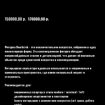
BEARBRICK
006
р.
р.
150000,00
170000,00
Купить
Фигурка Bearbrick - это исключительное искусство, собранное в одну
миниатюрную форму. Эта коллекционная фигурка обладает
непревзойденным стилем и детализацией, что делает её желанным
объектом среди ценителей искусства и коллекционеров.
Интерьерная скульптура идеально вписывается в современные и
премиальные пространства, где важен визуальный акцент и
статусность.
Рекомендуется для:
современных квартир в стиле modern / minimal / loft
дизайнерских апартаментов и пентхаусов
luxury-интерьеров с элементами искусства (art space, gallery
style)