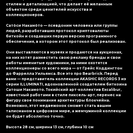
стилем и детализацией, что делает её желанным
объектом среди ценителей искусства и
коллекционеров.
Сато́си Накамо́то — псевдоним человека или группы
людей, разработавших протокол криптовалюты
биткойн и создавших первую версию программного
обеспечения, в котором этот протокол был реализован.
Они выставляются в музеях и продаются на аукционах,
на них хотят разместить свою рекламу бренды и свои
работы именитые художники, за ними охотятся
коллекционеры со всего мира — от Грейс Коддингтон
до Фаррелла Уильямса. Все это про Bearbrick. Перед
вами — представитель коллекции AKASHIC RECORDS 3 из
серии ILLUMINATI, вдохновленной создателем биткоина
Сатоши Накамото. Токийский арт-коллектив Excalibur,
известный работами в стиле пиксель-арт, перенес на
фигуру свое понимание архитектуры блокчейна.
Возможно, этот медвежонок сможет стать вашим
талисманом в цифровом мире, а жемчужиной коллекции
он будет абсолютно точно.
Высота 28 см, ширина 13 см, глубина 10 см