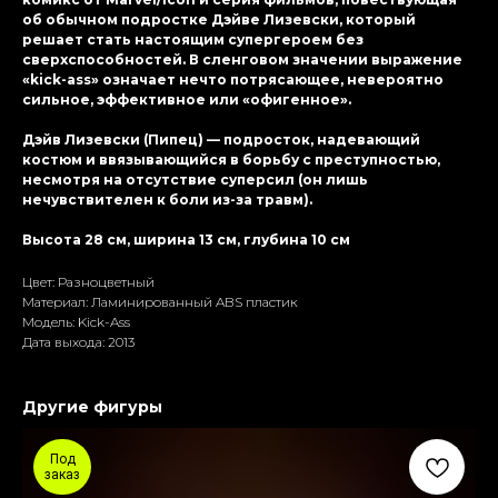
об обычном подростке Дэйве Лизевски, который
решает стать настоящим супергероем без
сверхспособностей. В сленговом значении выражение
«kick-ass» означает нечто потрясающее, невероятно
сильное, эффективное или «офигенное».
Дэйв Лизевски (Пипец) — подросток, надевающий
костюм и ввязывающийся в борьбу с преступностью,
несмотря на отсутствие суперсил (он лишь
нечувствителен к боли из-за травм).
Высота 28 см, ширина 13 см, глубина 10 см
Цвет: Разноцветный
Материал: Ламиниpoванный ABS пластик
Модель: Kick-Ass
Дата выхода: 2013
Другие фигуры
Под
заказ