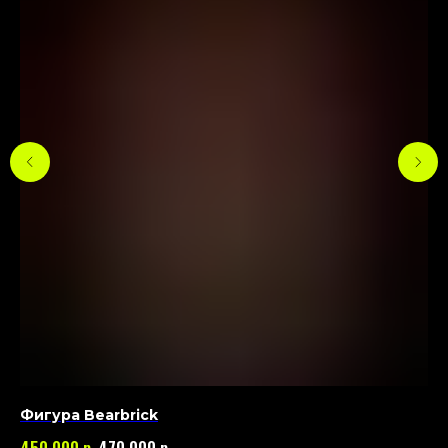
Фигура Bearbrick
Фи
р.
р.