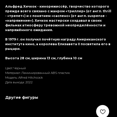
Альфред Хичкок - кинорежиссёр, творчество которого
прежде всего связано с жанром «триллер» (от англ. thrill
- «трепет») и с понятием «саспенс» (от англ. suspense -
«напряжение»). Хичкок мастерски создавал в своих
фильмах атмосферу тревожной неопределённости и
напряжённого ожидания.
В 1979 г. он получил почётную награду Американского
института кино, а королева Елизавета II посвятила его в
рыцари.
Высота 28 см, ширина 13 см, глубина 10 см
Цвет: Черный
Материал: Ламиниpoванный ABS пластик
Модель: Alfred Hitchcock
Дата выхода: 2022
Другие фигуры