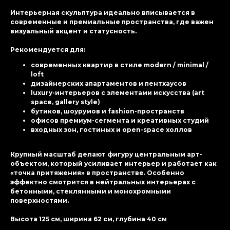
Интерьерная скульптура идеально вписывается в
современные и премиальные пространства, где важен
визуальный акцент и статусность.
Рекомендуется для:
современных квартир в стиле modern / minimal /
loft
дизайнерских апартаментов и пентхаусов
luxury-интерьеров с элементами искусства (art
space, gallery style)
бутиков, шоурумов и fashion-пространств
офисов премиум-сегмента и креативных студий
входных зон, гостиных и open-space холлов
Крупный масштаб делают фигуру центральным арт-
объектом, который усиливает интерьер и работает как
«точка притяжения» в пространстве. Особенно
эффектно смотрится в нейтральных интерьерах с
бетонными, стеклянными и монохромными
поверхностями.
Высота 125 см, ширина 62 см, глубина 40 см