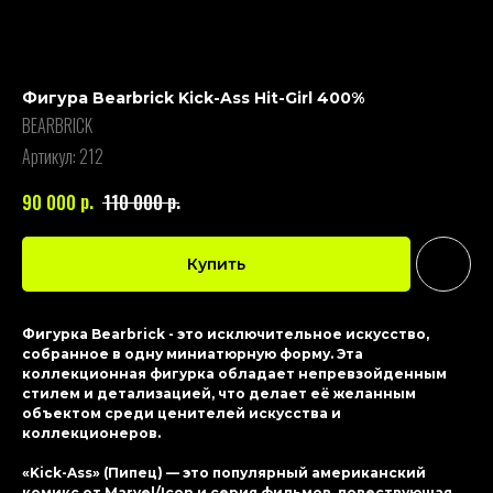
Фигура Bearbrick Kick-Ass Hit-Girl 400%
BEARBRICK
Артикул:
212
р.
р.
90 000
110 000
Купить
Фигурка Bearbrick - это исключительное искусство,
собранное в одну миниатюрную форму. Эта
коллекционная фигурка обладает непревзойденным
стилем и детализацией, что делает её желанным
объектом среди ценителей искусства и
коллекционеров.
«Kick-Ass» (Пипец) — это популярный американский
комикс от Marvel/Icon и серия фильмов, повествующая