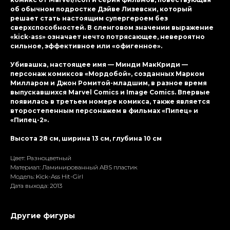
об обычном подростке Дэйве Лизевски, который
решает стать настоящим супергероем без
сверхспособностей. В сленговом значении выражение
«kick-ass» означает нечто потрясающее, невероятно
сильное, эффективное или «офигенное».
Убивашка, настоящее имя — Минди МакКриди —
персонаж комиксов «Мордобой», созданных Марком
Милларом и Джон Ромитой-младшим, в разное время
выпускавшихся Marvel Comics и Image Comics. Впервые
появилась в третьем номере комикса, также является
второстепенным персонажем в фильмах «Пипец» и
«Пипец-2».
Высота 28 см, ширина 13 см, глубина 10 см
Цвет: Разноцветный
Материал: Ламиниpoванный ABS пластик
Модель: Kick-Ass Hit-Girl
Дата выхода: 2013
Другие фигуры