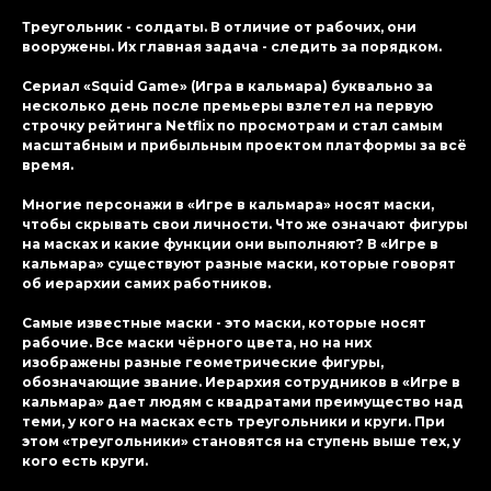
Треугольник - солдаты. В отличие от рабочих, они
вооружены. Их главная задача - следить за порядком.
Сериал «Squid Game» (Игра в кальмара) буквально за
несколько день после премьеры взлетел на первую
строчку рейтинга Netflix по просмотрам и стал самым
масштабным и прибыльным проектом платформы за всё
время.
Многие персонажи в «Игре в кальмара» носят маски,
чтобы скрывать свои личности. Что же означают фигуры
на масках и какие функции они выполняют? В «Игре в
кальмара» существуют разные маски, которые говорят
об иерархии самих работников.
Самые известные маски - это маски, которые носят
рабочие. Все маски чёрного цвета, но на них
изображены разные геометрические фигуры,
обозначающие звание. Иерархия сотрудников в «Игре в
кальмара» дает людям с квадратами преимущество над
теми, у кого на масках есть треугольники и круги. При
этом «треугольники» становятся на ступень выше тех, у
кого есть круги.