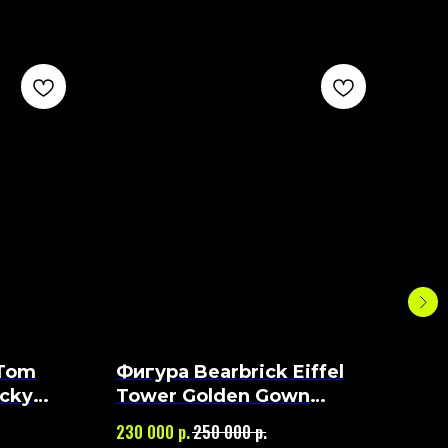
 Tom
Фигура Bearbrick Eiffel
Фи
ocky
Tower Golden Gown
and
1000%
40
р.
р.
230 000
250 000
70 0