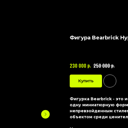
Фигура Bearbrick H
BEARBRICK
Артикул:
119
р.
р.
230 000
250 000
Купить
Фигурка Bearbrick - это
одну миниатюрную форму
непревзойденным стилем
объектом среди ценител