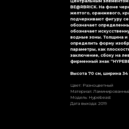
Центральным элементом 
BE@RBRICK. На фоне чер
желтого, оранжевого, кр
подчеркивают фигуру се
обозначает определенны
обозначает искусственну
водные зоны. Толщина и
определить форму изобр
параметры, как плоскост
заключение, сбоку на л
фирменный знак “HYPEB
Высота 70 см, ширина 34 
Цвет: Разноцветный
Материал: Ламиниpoванный
Модель: Hypebeast
Дата выхода: 2019