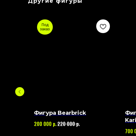
Другие фигуры
Под
заказ
Фигура Bearbrick
Фиг
Kar
р.
р.
200 000
220 000
40
700 