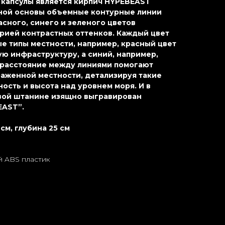
капсулы является кирпич HYPEBEAST
ной основы объемные контурные линии
асного, синего и зеленого цветов
рией контрастных оттенков. Каждый цвет
е типы местности, например, красный цвет
ю инфраструктуру, а синий, например,
 расстояние между линиями помогают
аженной местности, детализируя такие
ность и высота над уровнем моря. И в
евой штанине изящно выгравирован
EAST”.
см, глубина 25 см
 ABS пластик