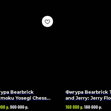
ура Bearbrick
Фигура Bearbrick
imoku Yosegi Chess
and Jerry: Jerry Fl
0%
1000%
р.
р.
р.
р.
000
900 000
160 000
180 000