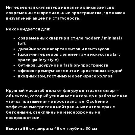
Интерьерная скульптура идеально вписывается в
современные и премиальные пространства, где важен
визуальный акцент и статусность.
Рекомендуется для:
современных квартир в стиле modern / minimal /
loft
дизайнерских апартаментов и пентхаусов
luxury-интерьеров с элементами искусства (art
space, gallery style)
бутиков, шоурумов и fashion-пространств
офисов премиум-сегмента и креативных студий
входных зон, гостиных и open-space холлов
Крупный масштаб делают фигуру центральным арт-
объектом, который усиливает интерьер и работает как
«точка притяжения» в пространстве. Особенно
эффектно смотрится в нейтральных интерьерах с
бетонными, стеклянными и монохромными
поверхностями.
Высота 88 см, ширина 45 см, глубина 30 см