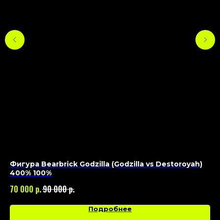
Фигура Bearbrick Godzilla (Godzilla vs Destoroyah)
Фи
400% 100%
30
р.
р.
70 000
90 000
Подробнее