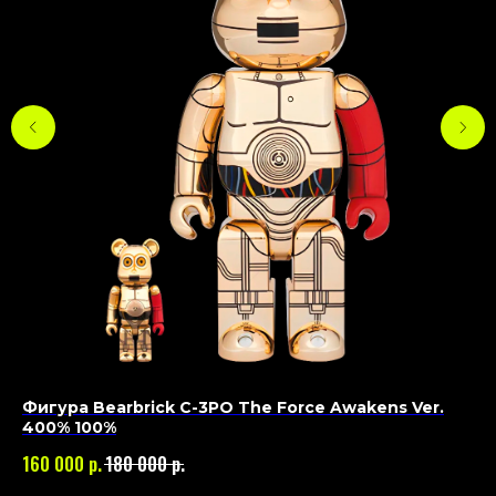
Фигура Bearbrick C-3PO The Force Awakens Ver.
Фи
400% 100%
(2
р.
р.
160 000
180 000
50