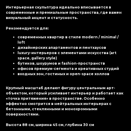
Интерьерная скульптура идеально вписывается в
современные и премиальные пространства, где важен
визуальный акцент и статусность.
Рекомендуется для:
современных квартир в стиле modern / minimal /
loft
дизайнерских апартаментов и пентхаусов
luxury-интерьеров с элементами искусства (art
space, gallery style)
бутиков, шоурумов и fashion-пространств
офисов премиум-сегмента и креативных студий
входных зон, гостиных и open-space холлов
Крупный масштаб делают фигуру центральным арт-
объектом, который усиливает интерьер и работает как
«точка притяжения» в пространстве. Особенно
эффектно смотрится в нейтральных интерьерах с
бетонными, стеклянными и монохромными
поверхностями.
Высота 88 см, ширина 45 см, глубина 30 см