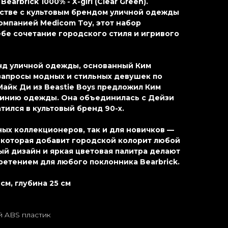
earbrick 1000% - X-girl (Clear Green).
стве с культовым брендом уличной одежды
компанией Medicom Toy, этот набор
бе сочетание городского стиля и игривого
енд уличной одежды, основанный Ким
 запросы модных и стильных девушек по
 Майк Ди из Beastie Boys предложил Ким
линию одежды. Она объединилась с Дейзи
атился в культовый бренд 90-х.
ых коллекционеров, так и для новичков —
 которая добавит городской колорит любой
ый дизайн и яркая цветовая палитра делают
етением для любого поклонника Bearbrick.
см, глубина 25 см
 ABS пластик