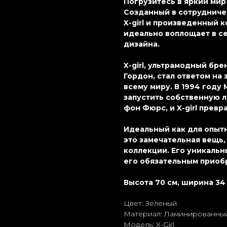
Погрузитесь в яркий мир B
Созданный в сотрудниче
X-girl и произведенный 
идеально воплощает в се
дизайна.
X-girl, ультрамодный бр
Гордон, стал ответом на
всему миру. В 1994 году
запустить собственную 
фон Фюрс, и X-girl превр
Идеальный как для опытн
это замечательная вещь,
коллекции. Его уникальн
его обязательным приобр
Высота 70 см, ширина 34 
Цвет: Зеленый
Материал: Ламиниpoванный
Модель: X-Girl