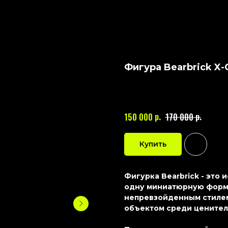
Фигура Bearbrick X-G
BEARBRICK
Артикул:
262
р.
р.
150 000
170 000
Купить
Фигурка Bearbrick - это
одну миниатюрную форму
непревзойденным стилем
объектом среди ценител