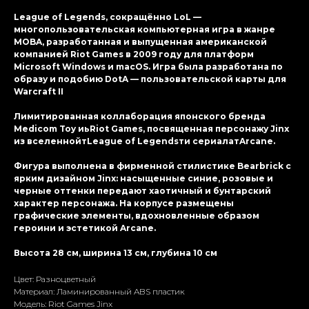
League of Legends, сокращённо LoL —
многопользовательская компьютерная игра в жанре
MOBA, разработанная и выпущенная американской
компанией Riot Games в 2009 году для платформ
Microsoft Windows и macOS. Игра была разработана по
образу и подобию DotA — пользовательской карты для
Warcraft II
Лимитированная коллаборация японского бренда
Medicom Toy иьRiot Games, посвященная персонажу Jinx
из вселеннойтLeague of Legendsти сериалатArcane.
Фигура выполнена в фирменной стилистике Bearbrick с
ярким дизайном Jinx: насыщенные синие, розовые и
черные оттенки передают хаотичный и бунтарский
характер персонажа. На корпусе размещены
графические элементы, вдохновленные образом
героини и эстетикой Arcane.
Высота 28 см, ширина 13 см, глубина 10 см
Цвет: Разноцветный
Материал: Ламиниpoванный ABS пластик
Модель: Riot Games Jinx