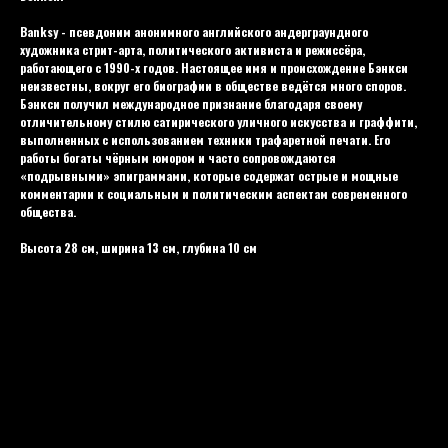
Banksy - псевдоним анонимного английского андерграундного
художника стрит-арта, политического активиста и режиссёра,
работающего с 1990-х годов. Настоящее имя и происхождение Бэнкси
неизвестны, вокруг его биографии в обществе ведётся много споров.
Бэнкси получил международное признание благодаря своему
отличительному стилю сатирического уличного искусства и граффити,
выполненных с использованием техники трафаретной печати. Его
работы богаты чёрным юмором и часто сопровождаются
«подрывными» эпиграммами, которые содержат острые и мощные
комментарии к социальным и политическим аспектам современного
общества.
Высота 28 см, ширина 13 см, глубина 10 см
Цвет: Белый
Материал: Ламиниpoванный ABS пластик
Модель: Bansky
Дата выхода: 2020
Другие фигуры