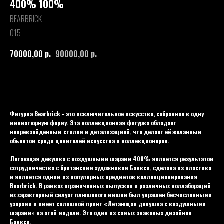
400% 100%
BEARBRICK
015
р.
р.
70000,00
90000,00
Купить
Фигурка Bearbrick - это исключительное искусство, собранное в одну
миниатюрную форму. Эта коллекционная фигурка обладает
непревзойденным стилем и детализацией, что делает её желанным
объектом среди ценителей искусства и коллекционеров.
Летающая девушка с воздушными шарами 400% является результатом
сотрудничества с британским художником Бэнкси, сделана из пластика
и является одним из популярных предметов коллекционирования
Bearbrick. В рамках ограниченных выпусков и различных коллабораций
их характерный силуэт плюшевого мишки был украшен бесчисленными
узорами и имеет сплошной принт «Летающая девушка с воздушными
шарами» на этой модели. Это один из самых знаковых дизайнов
Бэнкси.