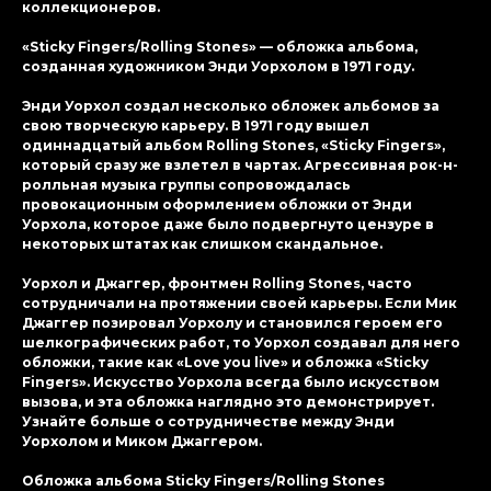
коллекционеров.
«Sticky Fingers/Rolling Stones» — обложка альбома,
созданная художником Энди Уорхолом в 1971 году.
Энди Уорхол создал несколько обложек альбомов за
свою творческую карьеру. В 1971 году вышел
одиннадцатый альбом Rolling Stones, «Sticky Fingers»,
который сразу же взлетел в чартах. Агрессивная рок-н-
ролльная музыка группы сопровождалась
провокационным оформлением обложки от Энди
Уорхола, которое даже было подвергнуто цензуре в
некоторых штатах как слишком скандальное.
Уорхол и Джаггер, фронтмен Rolling Stones, часто
сотрудничали на протяжении своей карьеры. Если Мик
Джаггер позировал Уорхолу и становился героем его
шелкографических работ, то Уорхол создавал для него
обложки, такие как «Love you live» и обложка «Sticky
Fingers». Искусство Уорхола всегда было искусством
вызова, и эта обложка наглядно это демонстрирует.
Узнайте больше о сотрудничестве между Энди
Уорхолом и Миком Джаггером.
Обложка альбома Sticky Fingers/Rolling Stones