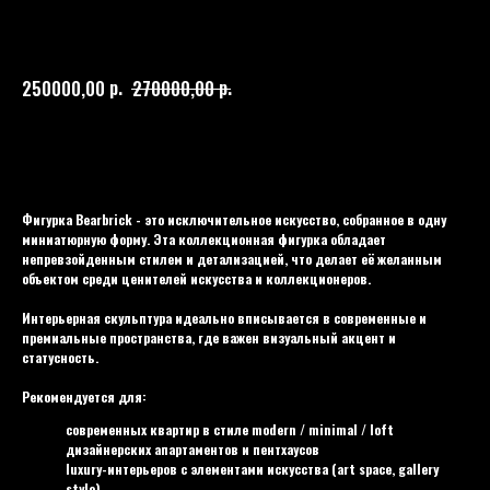
BEARBRICK
009
р.
р.
250000,00
270000,00
Купить
Фигурка Bearbrick - это исключительное искусство, собранное в одну
миниатюрную форму. Эта коллекционная фигурка обладает
непревзойденным стилем и детализацией, что делает её желанным
объектом среди ценителей искусства и коллекционеров.
Интерьерная скульптура идеально вписывается в современные и
премиальные пространства, где важен визуальный акцент и
статусность.
Рекомендуется для:
современных квартир в стиле modern / minimal / loft
дизайнерских апартаментов и пентхаусов
luxury-интерьеров с элементами искусства (art space, gallery
style)