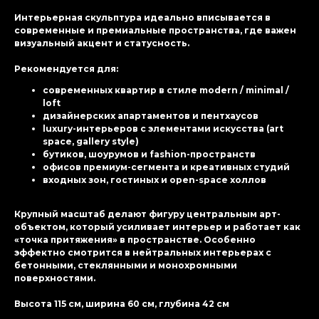
Интерьерная скульптура идеально вписывается в
современные и премиальные пространства, где важен
визуальный акцент и статусность.
Рекомендуется для:
современных квартир в стиле modern / minimal /
loft
дизайнерских апартаментов и пентхаусов
luxury-интерьеров с элементами искусства (art
space, gallery style)
бутиков, шоурумов и fashion-пространств
офисов премиум-сегмента и креативных студий
входных зон, гостиных и open-space холлов
Крупный масштаб делают фигуру центральным арт-
объектом, который усиливает интерьер и работает как
«точка притяжения» в пространстве. Особенно
эффектно смотрится в нейтральных интерьерах с
бетонными, стеклянными и монохромными
поверхностями.
Высота 115 см, ширина 60 см, глубина 42 см