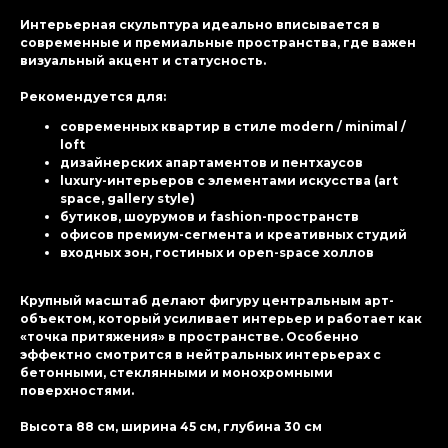
Интерьерная скульптура идеально вписывается в
современные и премиальные пространства, где важен
визуальный акцент и статусность.
Рекомендуется для:
современных квартир в стиле modern / minimal /
loft
дизайнерских апартаментов и пентхаусов
luxury-интерьеров с элементами искусства (art
space, gallery style)
бутиков, шоурумов и fashion-пространств
офисов премиум-сегмента и креативных студий
входных зон, гостиных и open-space холлов
Крупный масштаб делают фигуру центральным арт-
объектом, который усиливает интерьер и работает как
«точка притяжения» в пространстве. Особенно
эффектно смотрится в нейтральных интерьерах с
бетонными, стеклянными и монохромными
поверхностями.
Высота 88 см, ширина 45 см, глубина 30 см