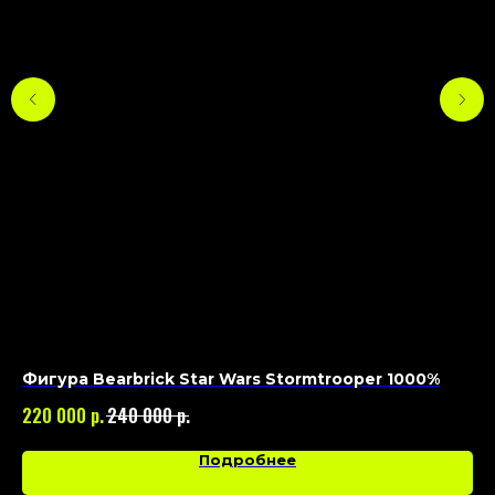
Фигура Bearbrick Star Wars Stormtrooper 1000%
Фи
р.
р.
220 000
240 000
36
Подробнее