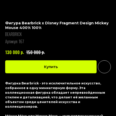
Фигура Bearbrick x Disney Fragment Design Mickey
Mouse 400% 100%
BEARBRICK
Артикул:
167
р.
р.
130 000
150 000
Купить
Фигурка Bearbrick - это исключительное искусство,
собранное в одну миниатюрную форму. Эта
коллекционная фигурка обладает непревзойденным
стилем и детализацией, что делает её желанным
объектом среди ценителей искусства и
коллекционеров.
Ми́кки Ма́ус или Микки-Маус — мультипликационный