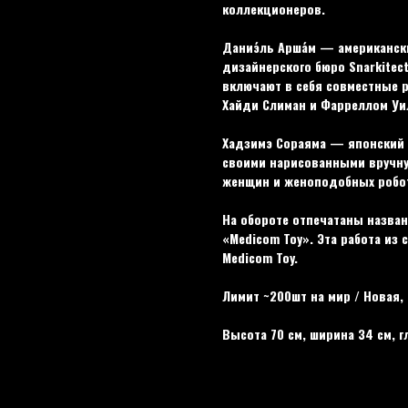
коллекционеров.
Даниэ́ль Арша́м — американск
дизайнерского бюро Snarkitect
включают в себя совместные 
Хайди Слиман и Фарреллом Уи
Хадзимэ Сораяма — японский 
своими нарисованными вручн
женщин и женоподобных робот
На обороте отпечатаны назва
«Medicom Toy». Эта работа из
Medicom Toy.
Лимит ~200шт на мир / Новая,
Высота 70 см, ширина 34 см, г
Цвет: Разноцветный
Материал: Ламиниpoванный ABS пласт
Модель: Daniel Arsham x Hajime Soraya