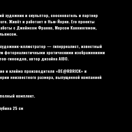
ий художник и скульптор, сооснователь и партнер
ure. Живёт и работает в Нью-Йорке. Его проекты
работы с Джеймсом Франко, Мерсом Каннингемом,
льямсом.
художник-иллюстратор — гиперреалист, известный
ую фотореалистичными эротическими изображениями
ов-гиноидов, автор дизайна AIBO.
ние и клеймо производителя «BE@RBRICK» и
 серии неизвестного размера, выпущенной компанией
 полный комплект.
лубина 25 см
ик
ma