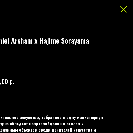
niel Arsham x Hajime Sorayama
р.
,00
ючительное искусство, собранное в одну миниатюрную
гурка обладает непревзойденным стилем и
желанным объектом среди ценителей искусства и