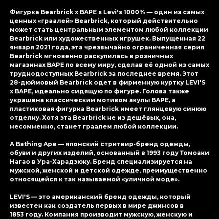
Фигурка Bearbrick x BAPE x Levi's 1000% — один из самых
ценных «граалей» Bearbrick, который действительно
может стать центральным элементом любой коллекции
Bearbrick или художественных игрушек. Выпущенная 22
января 2021 года, эта чрезвычайно ограниченная серия
Bearbrick мгновенно раскупилась в розничных
магазинах BAPE по всему миру, сделав её одной из самых
труднодоступных Bearbrick за последнее время. Этот
28-дюймовый Bearbrick одет в фирменную куртку LEVI'S
x BAPE, идеально сидящую по фигуре. Голова также
украшена классическим мотивом акулы BAPE, а
пластиковая фигурка Bearbrick имеет глянцевую синюю
отделку. Хотя эта Bearbrick не из дешёвых, она,
несомненно, станет граалем любой коллекции.
A Bathing Ape — японский стритвир-бренд одежды,
обуви и других изделий, основанный в 1993 году Томоаки
Нагао в Ура-Харадзюку. Бренд специализируется на
мужской, женской и детской одежде, преимущественно
относящейся к так называемой «уличной моде».
LEVI'S — это американский бренд одежды, который
известен как создатель первых в мире джинсов в
1853 году. Компания производит мужскую, женскую и