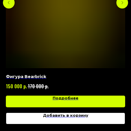
Фигура Bearbrick
Фи
р.
р.
150 000
170 000
15
Подробнее
Добавить в корзину