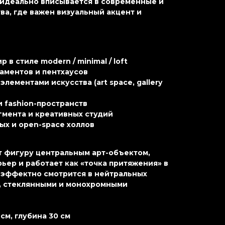
 идеально вписывается в современные и
а, где важен визуальный акцент и
в стиле modern / minimal / loft
аментов и пентхаусов
элементами искусства (art space, gallery
и fashion-пространств
мента и креативных студий
ых и open-space холлов
 фигуру центральным арт-объектом,
ьер и работает как «точка притяжения» в
 эффектно смотрится в нейтральных
, стеклянными и монохромными
см, глубина 30 см