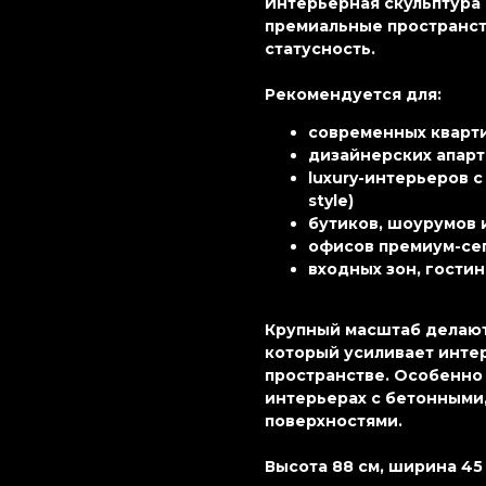
Интерьерная скульптура
премиальные пространств
статусность.
Рекомендуется для:
современных квартир 
дизайнерских апарт
luxury-интерьеров с 
style)
бутиков, шоурумов 
офисов премиум-сег
входных зон, гостин
Крупный масштаб делают
который усиливает интер
пространстве. Особенно
интерьерах с бетонными
поверхностями.
Высота 88 см, ширина 45 