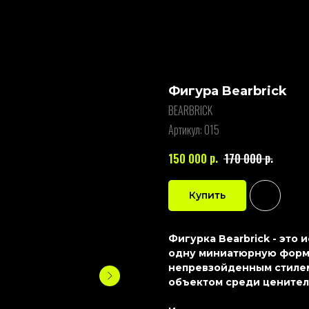
Фигура Bearbrick
BEARBRICK
Артикул:
015
р.
р.
150 000
170 000
Купить
Фигурка Bearbrick - это
одну миниатюрную форму
непревзойденным стилем
объектом среди ценител