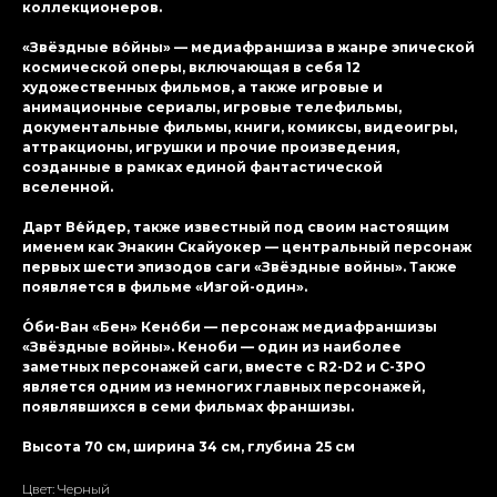
коллекционеров.
«Звёздные во́йны» — медиафраншиза в жанре эпической
космической оперы, включающая в себя 12
художественных фильмов, а также игровые и
анимационные сериалы, игровые телефильмы,
документальные фильмы, книги, комиксы, видеоигры,
аттракционы, игрушки и прочие произведения,
созданные в рамках единой фантастической
вселенной.
Дарт Ве́йдер, также известный под своим настоящим
именем как Энакин Скайуокер — центральный персонаж
первых шести эпизодов саги «Звёздные войны». Также
появляется в фильме «Изгой-один».
О́би-Ван «Бен» Кено́би — персонаж медиафраншизы
«Звёздные войны». Кеноби — один из наиболее
заметных персонажей саги, вместе с R2-D2 и C-3PO
является одним из немногих главных персонажей,
появлявшихся в семи фильмах франшизы.
Высота 70 см, ширина 34 см, глубина 25 см
Цвет: Черный