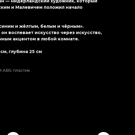
а́н — нидерландский художник, который
ким и Малевичем положил начало
синим и жёлтым, белым и чёрным».
 он воспевает искусство через искусство,
чным акцентом в любой комнате.
см, глубина 25 см
 ABS пластик