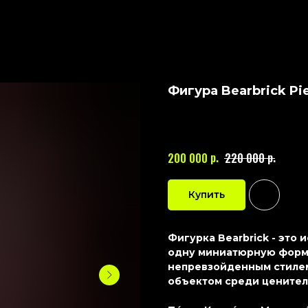
Фигура Bearbrick Pi
BEARBRICK
Артикул:
122
р.
р.
200 000
220 000
Купить
Фигурка Bearbrick - это
одну миниатюрную форму
непревзойденным стилем
объектом среди ценител