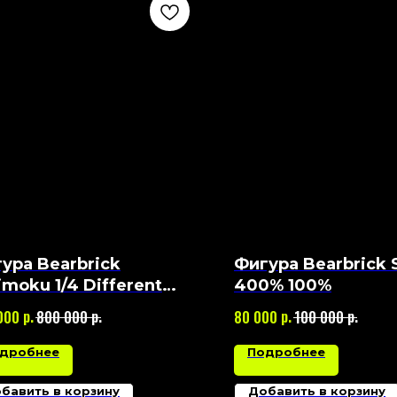
ура Bearbrick
Фигура Bearbrick 
imoku 1/4 Different
400% 100%
e Species 400%
р.
р.
р.
р.
000
800 000
80 000
100 000
дробнее
Подробнее
бавить в корзину
Добавить в корзину