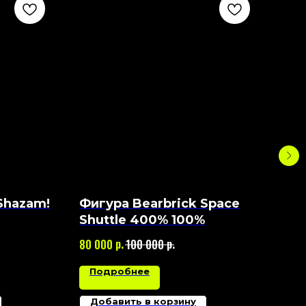
Shazam!
Фигура Bearbrick Space
Фиг
Shuttle 400% 100%
Tow
р.
р.
80 000
100 000
280
Подробнее
П
Добавить в корзину
Д