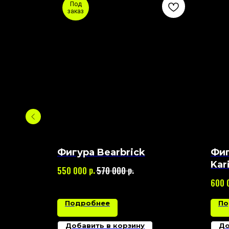
Под
заказ
AIT x
Фигура Bearbrick
Фиг
atch
Kar
р.
р.
550 000
570 000
Tre
600 
Подробнее
По
Добавить в корзину
До