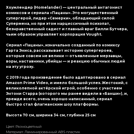
Хоумлендер (Homelander) — центральный антагонист
комиксов и сериала «Пацаны». Это могущественный
супергерой, лидер «Семерки», обладающий силой
Супермена, но при этом нарциссичный психопат,
безнравственный садист и главный враг Билли Бутчера,
чьим образом управляет корпорация Vought.
Сериал «Пацаны», изначально созданный по комиксу
Гарта Эниса, рассказывает историю супергероев,
которые совсем не велики — отъявленные мерзавцы,
воры, наставники, убийцы — и реакцию обычных людей
на эту угрозу.
С 2019 года произведение было адаптировано в сериал
Amazon Prime Video, и имело большой успех. Жестокий, с
великолепной актёрской игрой, особенно с участием
Энтони Старра (которого мы ранее видели в «Банши»), и,
прежде всего, очень хорошо написанный, сериал
быстро стал флагманским шоу платформы.
Высота 70 см, ширина 34 см, глубина 25 см
Цвет: Разноцветный
Материал: Ламиниpoванный ABS пластик