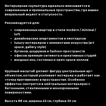
Интерьерная скульптура идеально вписывается в
современные и премиальные пространства, где важен
визуальный акцент и статусность.
Рекомендуется для:
современных квартир в стиле modern / minimal /
loft
дизайнерских апартаментов и пентхаусов
luxury-интерьеров с элементами искусства (art
space, gallery style)
бутиков, шоурумов и fashion-пространств
офисов премиум-сегмента и креативных студий
входных зон, гостиных и open-space холлов
Крупный масштаб делают фигуру центральным арт-
объектом, который усиливает интерьер и работает как
«точка притяжения» в пространстве. Особенно
эффектно смотрится в нейтральных интерьерах с
бетонными, стеклянными и монохромными
поверхностями.
Высота 88 см, ширина 45 см, глубина 30 см