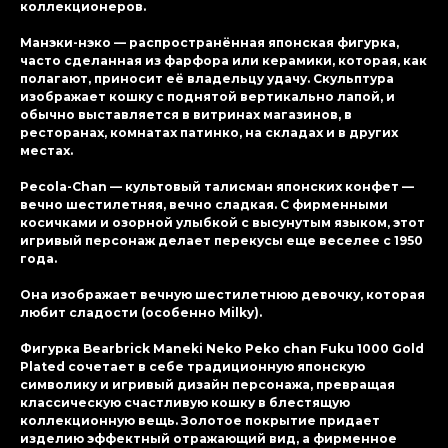
коллекционеров.
Манэки-нэко — распространённая японская фигурка,
часто сделанная из фарфора или керамики, которая, как
полагают, приносит её владельцу удачу. Скульптура
изображает кошку с поднятой вертикально лапой, и
обычно выставляется в витринах магазинов, в
ресторанах, комнатах патинко, на складах и в других
местах.
Pecola-Chan — культовый талисман японских конфет —
вечно шестилетняя, вечно сладкая. С фирменными
косичками и озорной улыбкой с высунутым языком, этот
игривый персонаж делает перекусы еще веселее с 1950
года.
Она изображает вечную шестилетнюю девочку, которая
любит сладости (особенно Milky).
Фигурка Bearbrick Maneki Neko Peko chan Fuku 1000 Gold
Plated сочетает в себе традиционную японскую
символику и игривый дизайн персонажа, превращая
классическую счастливую кошку в блестящую
коллекционную вещь. Золотое покрытие придает
изделию эффектный отражающий вид, а фирменное