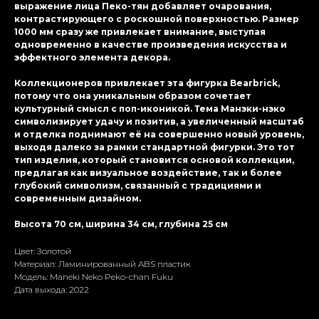
выражение лица Пеко-тян добавляет очарования,
контрастирующего с роскошной поверхностью. Размер
1000 мм сразу же привлекает внимание, выступая
одновременно в качестве произведения искусства и
эффектного элемента декора.
Коллекционеров привлекает эта фигурка Bearbrick,
потому что она уникальным образом сочетает
культурный смысл с поп-иконикой. Тема Манэки-нэко
символизирует удачу и позитив, а увеличенный масштаб
и отделка поднимают её на совершенно новый уровень,
выходя далеко за рамки стандартной фигурки. Это тот
тип изделия, который становится основой коллекции,
предлагая как визуальное воздействие, так и более
глубокий символизм, связанный с традициями и
современным дизайном.
Высота 70 см, ширина 34 см, глубина 25 см
Цвет: Золотой
Материал: Ламиниpoванный ABS пластик
Модель: Maneki Neko Peko-chan Fuku
Дата выхода: 2022