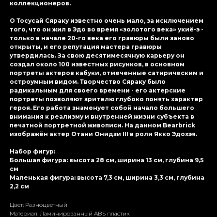
коллекционеров.
О Тосусай Сяраку известно очень мало, за исключением
того, что он жил в Эдо во время «золотого века» укиё-э -
только в начале 20-го века его гравюры были заново
открыты, и его репутация мастера гравюры
утвердилась. За свою десятимесячную карьеру он
создал около 100 известных рисунков, в основном
портреты актеров кабуки, отмеченные сатирическим и
остроумным видом. Творчество Сяраку было
радикальным для своего времени - его актерские
портреты позволяют зрителю глубоко понять характер
героя. Его работа знаменует собой начало большего
внимания к реализму и внутренней жизни субъекта в
печатной портретной живописи. На данном Bearbrick
изображён актер Отани Онидзи III в роли Якко Эдохэя.
Набор фигур:
Большая фигура: высота 28 см, ширина 13 см, глубина 9,5
см
Маленькая фигура: высота 7,3 см, ширина 3,3 см, глубина
2,2 см
Цвет: Разноцветный
Материал: Ламиниpoванный ABS пластик