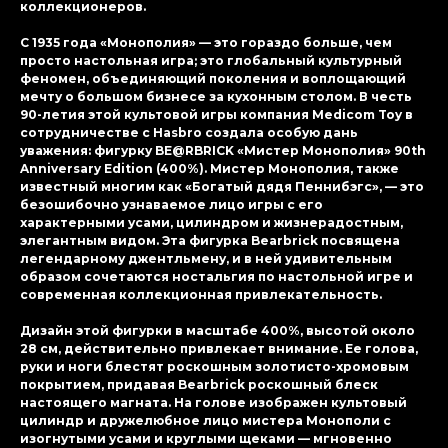
коллекционеров.
С 1935 года «Монополия» — это гораздо больше, чем
просто настольная игра; это глобальный культурный
феномен, объединяющий поколения и воплощающий
мечту о большом бизнесе за кухонным столом. В честь
90-летия этой культовой игры компания Medicom Toy в
сотрудничестве с Hasbro создала особую дань
уважения: фигурку BE@RBRICK «Мистер Монополия» 90th
Anniversary Edition (400%). Мистер Монополия, также
известный многим как «Богатый дядя Пеннибэгс», — это
безошибочно узнаваемое лицо игры с его
характерными усами, цилиндром и жизнерадостным,
элегантным видом. Эта фигурка Bearbrick посвящена
легендарному джентльмену, и в ней удивительным
образом сочетаются ностальгия по настольной игре и
современная коллекционная привлекательность.
Дизайн этой фигурки в масштабе 400%, высотой около
28 см, действительно привлекает внимание. Ее голова,
руки и ноги блестят роскошным золотисто-хромовым
покрытием, придавая Bearbrick роскошный блеск
настоящего магната. На голове изображен культовый
цилиндр и дружелюбное лицо мистера Монополи с
изогнутыми усами и круглыми щеками — мгновенно