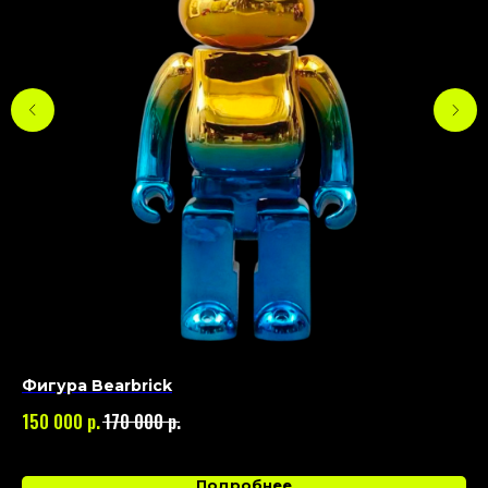
Фигура Bearbrick
Фи
VI
р.
р.
150 000
170 000
70
Подробнее