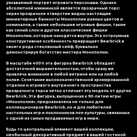
узнаваемый портрет игрового персонажа. Однако
абсолютной изюминкой является прозрачный торс:
через прозрачное отверстие видны настоящие
миниатюрные банкноты Монополии разных цветов и
номиналов, а также небольшие игровые фишки, такие
как синий слон и другие классические фишки
Монополии, которые находятся внутри. Эта остроумная
конструктивная особенность превращает Bearbrick в
своего рода стеклянный сейф, буквально
демонстрируя богатство мистера Монополии.
В масштабе 400% эта фигурка Bearbrick обладает
достаточной выразительностью, чтобы сразу же
привлечь внимание в любой витрине или на любой
полке. Сочетание высококачественной хромированной
отделки и игривого внутреннего пространства
прозрачного торса четко отличает эту модель от других
Bearbrick. Эта фигурка, выпущенная к 90-летию игры
«Монополия», предназначена не только для
коллекционеров Bearbrick, но и для любителей
настольных игр и поклонников поп-культуры, связанных
с одной из самых продаваемых игр в мире.
Будь то центральный элемент вашей коллекции,
необычный декоративный предмет в вашей гостиной