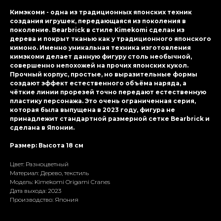
Кимэкоми - одна из традиционных японских техник
создания игрушек, передающаяся из поколения в
поколение. Bearbrick в стиле Kimekomi сделан из
дерева и покрыт тканью как у традиционного японского
кимоно. Именно уникальная техника изготовления
кимэкоми делает данную фигуру столь необычной,
совершенно непохожей на прочих японских кукол.
Прочный корпус, простые, но выразительные формы
создают эффект естественного объёма наряда, а
чёткие линии прорезей точно передают естественную
пластику персонажа. Это очень ограниченная серия,
которая была выпущена в 2023 году, фигура не
принадлежит стандартной размерной сетке Bearbrick и
сделана в Японии.
Размер: Высота 18 см
Цвет: Разноцветный
Материал: Дерево, текстиль
Модель: Kimekomi Origami Cranes
Дата выхода: 2023
Производство: Япония