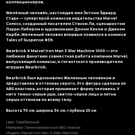
коллекционеров.
Желе́зный челове́к, настоящее имя Э́нтони Э́двард
Старк — супергерой комиксов издательства Marvel
Comics, созданный писателем Стэном Ли, сценаристом
Ларри Либером и художниками Доном Хеком и Джеком
Кирби. Железный человек впервые появился в комиксе
Tales of Suspense #39.
Bearbrick X Marvel Iron Man 3 War Machine 1000 — это
любимая фанатами совместная работа компании Marvel,
выпускающей комиксы, и гигантского производителя
игрушек Bearbrick.
Bearbrick был вдохновлен Железным человеком и
представлен в оттенках серого. Это фигура сделана из
ABS пластика, которая принимает форму человека. У
него темно-серые уши, светло-серое лицо и пятна
серых оттенков по всему телу.
Высота 70 см, ширина 34 см, глубина 25 см
Цвет: Серебряный
Материал: Ламиниpoванный ABS пластик
Модель: Marvel Iron Man 3 (War Machine)