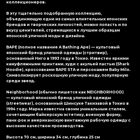
коллекционеров.
В эту тщательно подобранную коллекцию,
объединяющую одни из самых влиятельных японских
брендов и творческих личностей, можно попасть и по
вкусу ценителей, стремящихся к лучшим образцам
японской уличной моды и дизайна.
BAPE (полное название A Bathing Ape) — культовый
японский бренд уличной одежды (стритвир),
основанный Ниго в 1993 году в Токио. Известен яркими
камуфляжными принтами, худи с акульей пастью (Shark
Hoodie), кроссовками BAPE STA и персонажем Baby Milo.
Символизирует роскошную уличную моду, популярную
среди звезд.
Neighborhood (обычно пишется как NEIGHBORHOOD)
— культовый японский бренд уличной одежды
(streetwear), основанный Шинсуке Такизавой в Токио в
1994 году. Марка известна своим уникальным стилем,
сочетающим байкерскую эстетику, военную форму,
панк-рок и американскую винтажную рабочую одежду с
высоким качеством производства.
Высота 70 см, ширина 34 см, глубина 25 см