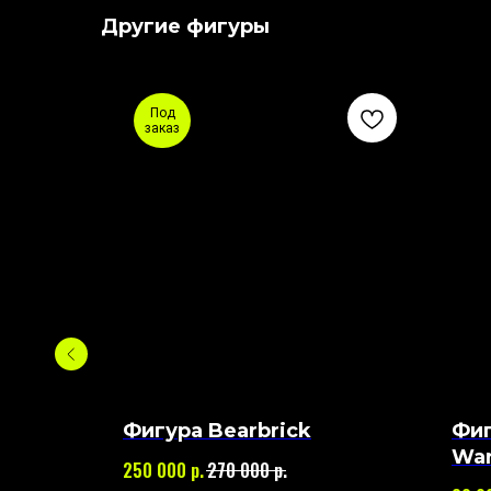
Другие фигуры
Под
заказ
Фигура Bearbrick
Фиг
War
р.
р.
250 000
270 000
Bas