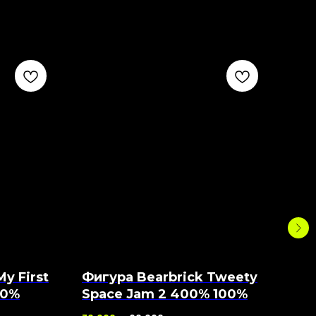
y First
Фигура Bearbrick Tweety
Фи
00%
Space Jam 2 400% 100%
Sa