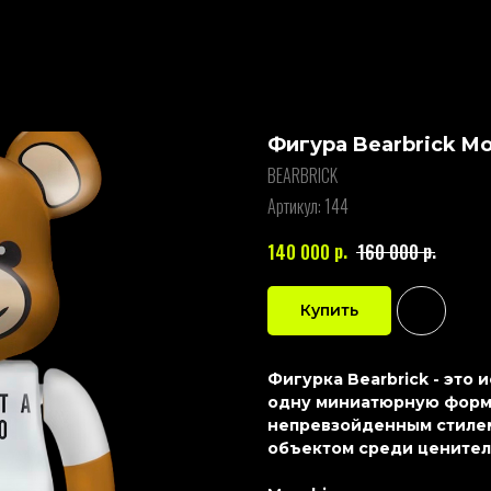
Фигура Bearbrick M
BEARBRICK
Артикул:
144
р.
р.
140 000
160 000
Купить
Фигурка Bearbrick - это
одну миниатюрную форму
непревзойденным стилем
объектом среди ценител