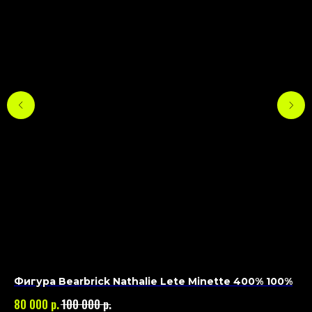
Фигура Bearbrick Nathalie Lete Minette 400% 100%
Фи
р.
р.
80 000
100 000
70