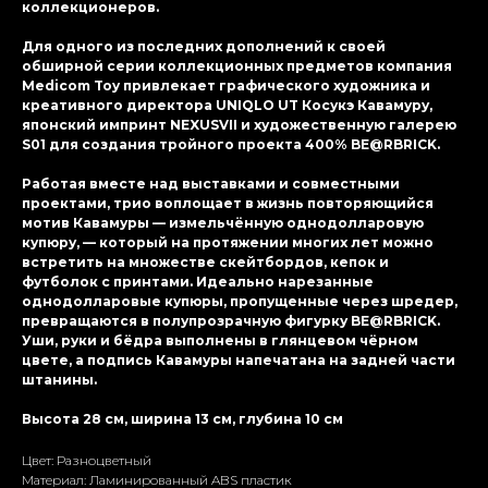
коллекционеров.
Для одного из последних дополнений к своей
обширной серии коллекционных предметов компания
Medicom Toy привлекает графического художника и
креативного директора UNIQLO UT Косукэ Кавамуру,
японский импринт NEXUSVII и художественную галерею
S01 для создания тройного проекта 400% BE@RBRICK.
Работая вместе над выставками и совместными
проектами, трио воплощает в жизнь повторяющийся
мотив Кавамуры — измельчённую однодолларовую
купюру, — который на протяжении многих лет можно
встретить на множестве скейтбордов, кепок и
футболок с принтами. Идеально нарезанные
однодолларовые купюры, пропущенные через шредер,
превращаются в полупрозрачную фигурку BE@RBRICK.
Уши, руки и бёдра выполнены в глянцевом чёрном
цвете, а подпись Кавамуры напечатана на задней части
штанины.
Высота 28 см, ширина 13 см, глубина 10 см
Цвет: Разноцветный
Материал: Ламиниpoванный ABS пластик